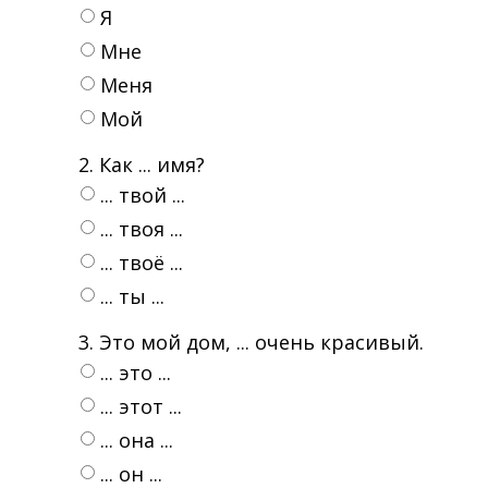
Я
Mне
Mеня
Mой
2. Как ... имя?
... твой ...
... твоя ...
... твоё ...
... ты ...
3. Это мой дом, ... очень красивый.
... это ...
... этот ...
... она ...
... он ...