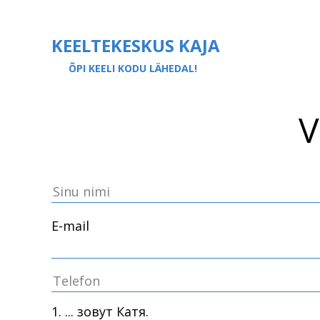
KEELTEKESKUS KAJA
ÕPI KEELI KODU LÄHEDAL!
V
E-mail
1. ... зовут Катя.