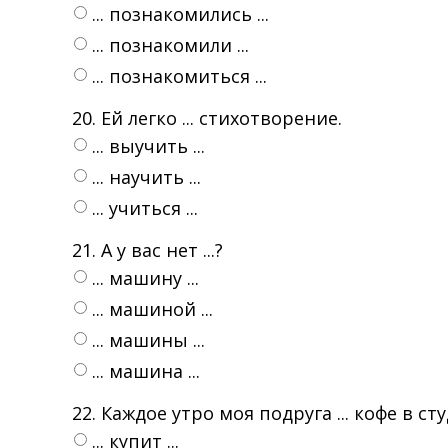
... познакомились ...
... познакомили ...
... познакомиться ...
20. Ей легко ... стихотворение.
... выучить ...
... научить ...
... учиться ...
21. А у вас нет ...?
... машину ...
... машиной ...
... машины ...
... машина ...
22. Каждое утро моя подруга ... кофе в с
... купит ...