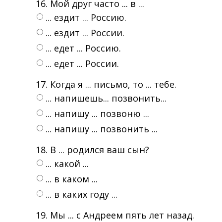
16. Мой друг часто ... в ...
... ездит ... Россию.
... ездит ... России.
... едет ... Россию.
... едет ... России.
17. Когда я ... письмо, то ... тебе.
... напишешь... позвонить...
... напишу ... позвоню ...
... напишу ... позвонить ...
18. В ... родился ваш сын?
... какой ...
... в каком ...
... в каких году ...
19. Мы ... с Андреем пять лет назад.