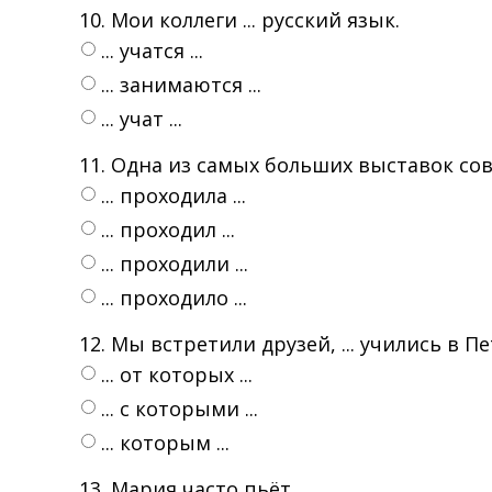
10. Мои коллеги ... русский язык.
... учатся ...
... занимаются ...
... учат ...
11. Одна из самых больших выставок совр
... проходила ...
... проходил ...
... проходили ...
... проходило ...
12. Мы встретили друзей, ... учились в П
... от которых ...
... с которыми ...
... которым ...
13. Мария часто пьёт ...