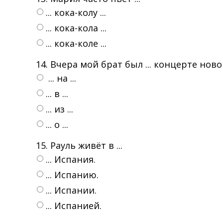
... кока-колу ...
... кока-кола ...
... кока-коле ...
14. Вчера мой брат был ... концерте нов
... на ...
... в ...
... из ...
... о ...
15. Рауль живёт в ...
... Испания.
... Испанию.
... Испании.
... Испанией.