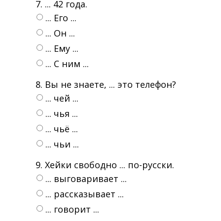
7. ... 42 года.
... Его ...
... Oн ...
... Ему ...
... C ним ...
8. Вы не знаете, ... это телефон?
... чей ...
... чья ...
... чьё ...
... чьи ...
9. Хейки свободно ... по-русски.
... выговаривает ...
... рассказывает ...
... говорит ...