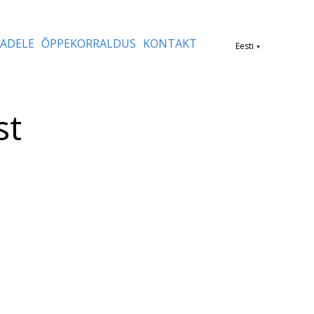
MADELE
ÕPPEKORRALDUS
KONTAKT
Eesti
▼
st